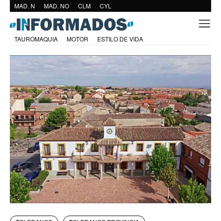
MAD. N
MAD. NO
CLM
CYL
TAUROMAQUIA
MOTOR
ESTILO DE VIDA