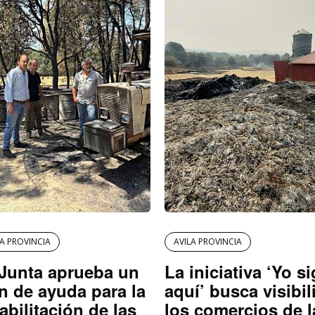
LA PROVINCIA
AVILA PROVINCIA
Junta aprueba un
La iniciativa ‘Yo s
n de ayuda para la
aquí’ busca visibil
abilitación de las
los comercios de l