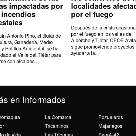
as impactadas por
localidades afecta
 incendios
por el fuego
estales
Después de la crisis ocasion
por el fuego en los valles del
ín Antonio Pino, el titular de
Alberche y Tiétar, CEOE Ávila
ultura, Ganadería, Medio
sigue promoviendo proyectos
 y Política Ambiental, se ha
ayudar a la...
adado al Valle del Tiétar para
rse con alcaldes...
ás en Informados
romaquia
La Comarca
Pozueleros
or
Tricantinos
Majariegos
ilo de vida
Las Tribunas
SagrA-42