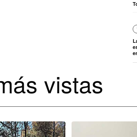
T
L
e
e
más vistas