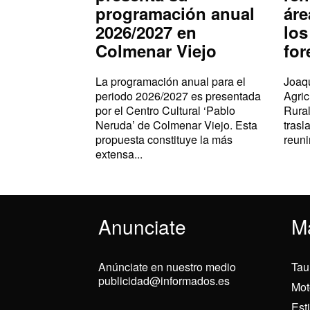
programación anual
áre
2026/2027 en
los
Colmenar Viejo
for
La programación anual para el
Joaqu
periodo 2026/2027 es presentada
Agric
por el Centro Cultural ‘Pablo
Rural
Neruda’ de Colmenar Viejo. Esta
trasl
propuesta constituye la más
reuni
extensa...
Anunciate
M
Anúnciate en nuestro medio
Tau
publicidad@informados.es
Mot
Est