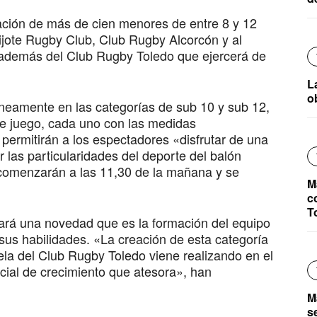
pación de más de cien menores de entre 8 y 12
ijote Rugby Club, Club Rugby Alcorcón y al
 además del Club Rugby Toledo que ejercerá de
L
o
áneamente en las categorías de sub 10 y sub 12,
de juego, cada uno con las medidas
permitirán a los espectadores «disfrutar de una
las particularidades del deporte del balón
 comenzarán a las 11,30 de la mañana y se
M
c
T
rá una novedad que es la formación del equipo
us habilidades. «La creación de esta categoría
ela del Club Rugby Toledo viene realizando en el
ncial de crecimiento que atesora», han
M
s