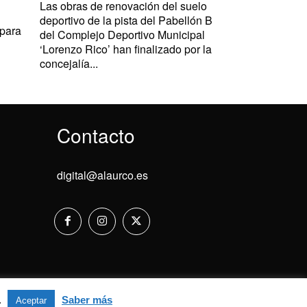
Las obras de renovación del suelo
deportivo de la pista del Pabellón B
 para
del Complejo Deportivo Municipal
‘Lorenzo Rico’ han finalizado por la
concejalía...
Contacto
digital@alaurco.es
Aviso Legal
.
Saber más
Aceptar
Aceptar