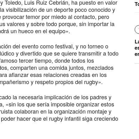
by Toledo, Luis Ruiz Cebrián, ha puesto en valor
T
la visibilización de un deporte poco conocido y
 provocar temor por miedo al contacto, pero
 valores y sobre todo porque, sin importar la
ndrá un hueco en el equipo».
L
ión del evento como festival, y no torneo o
e
dico y divertido que se quiere transmitir a todo
e
 famoso tercer tiempo, donde todos los
idos, comparten una comida juntos, mezclados
para afianzar esas relaciones creadas en los
ompañerismo y respeto propios del rugby».
cado la necesaria implicación de los padres y
a, «sin los que sería imposible organizar estos
ruista colaboran en la organización montaje y
r poder hacer que el rugby infantil siga creciendo