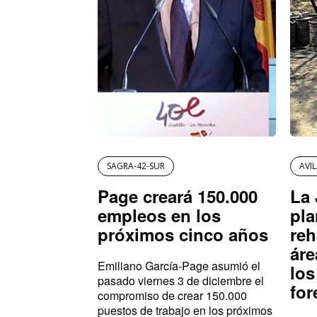
SAGRA-42-SUR
AVI
Page creará 150.000
La 
empleos en los
pla
próximos cinco años
reh
áre
Emiliano García-Page asumió el
los
pasado viernes 3 de diciembre el
for
compromiso de crear 150.000
puestos de trabajo en los próximos