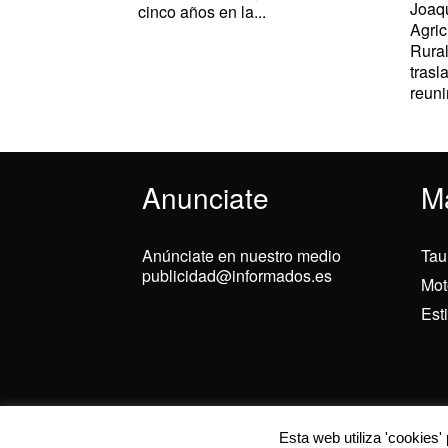
Joaqu
cinco años en la...
Agric
Rural
trasl
reuni
Anunciate
M
Anúnciate en nuestro medio
Tau
publicidad@informados.es
Mot
Est
© 2024 Informados
Utilizamos cookies
Esta web utiliza 'cookies'