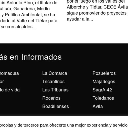
por el fuego en los valles del
ín Antonio Pino, el titular de
Alberche y Tiétar, CEOE Ávila
ultura, Ganadería, Medio
sigue promoviendo proyectos
 y Política Ambiental, se ha
ayudar a la...
adado al Valle del Tiétar para
rse con alcaldes...
ás en Informados
romaquia
La Comarca
Pozueleros
or
Tricantinos
Majariegos
ilo de vida
Las Tribunas
SagrA-42
Roceños
Toledanos
Boadillenses
Ávila
 para ofrecerte la mejor experiencia en nuestra web.
 propias y de terceros para ofrecerte una mejor experiencia y servicio