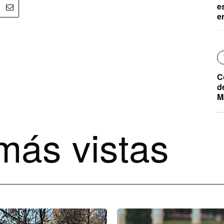
e
e
C
d
M
más vistas