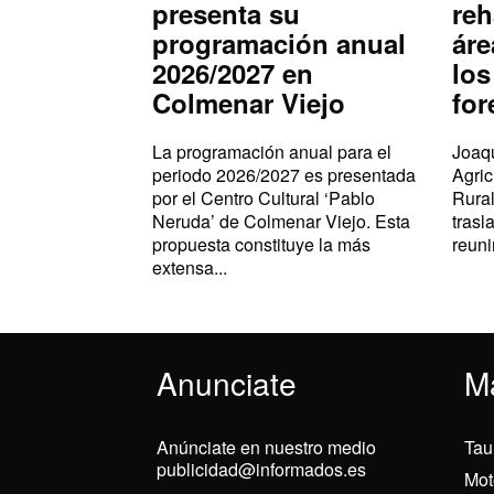
presenta su
reh
programación anual
áre
2026/2027 en
los
Colmenar Viejo
for
La programación anual para el
Joaqu
periodo 2026/2027 es presentada
Agric
por el Centro Cultural ‘Pablo
Rural
Neruda’ de Colmenar Viejo. Esta
trasl
propuesta constituye la más
reuni
extensa...
Anunciate
M
Anúnciate en nuestro medio
Tau
publicidad@informados.es
Mot