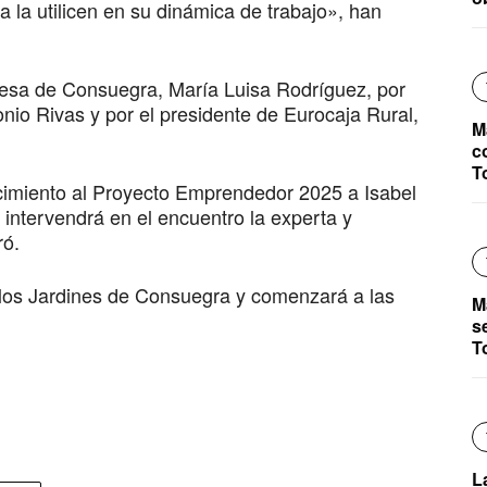
a la utilicen en su dinámica de trabajo», han
desa de Consuegra, María Luisa Rodríguez, por
onio Rivas y por el presidente de Eurocaja Rural,
M
c
T
ocimiento al Proyecto Emprendedor 2025 a Isabel
intervendrá en el encuentro la experta y
ró.
n los Jardines de Consuegra y comenzará a las
M
s
T
L