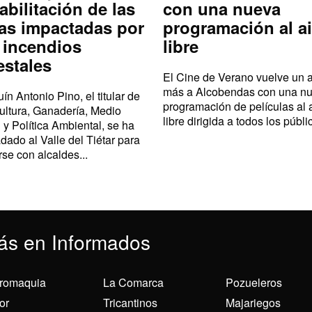
abilitación de las
con una nueva
as impactadas por
programación al ai
 incendios
libre
estales
El Cine de Verano vuelve un 
más a Alcobendas con una n
ín Antonio Pino, el titular de
programación de películas al 
ultura, Ganadería, Medio
libre dirigida a todos los públic
 y Política Ambiental, se ha
adado al Valle del Tiétar para
rse con alcaldes...
ás en Informados
romaquia
La Comarca
Pozueleros
or
Tricantinos
Majariegos