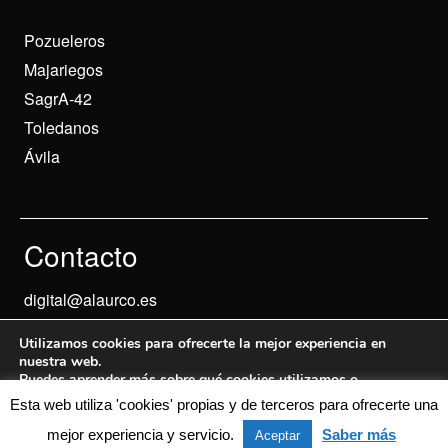
Pozueleros
Majariegos
SagrA-42
Toledanos
Ávila
Contacto
digital@alaurco.es
Utilizamos cookies para ofrecerte la mejor experiencia en
nuestra web.
Puedes aprender más sobre qué cookies utilizamos o
desactivarlas en los
ajustes
.
Esta web utiliza 'cookies' propias y de terceros para ofrecerte una
Aviso Legal
© 2024 Informados
mejor experiencia y servicio.
Saber más
Aceptar
Aceptar