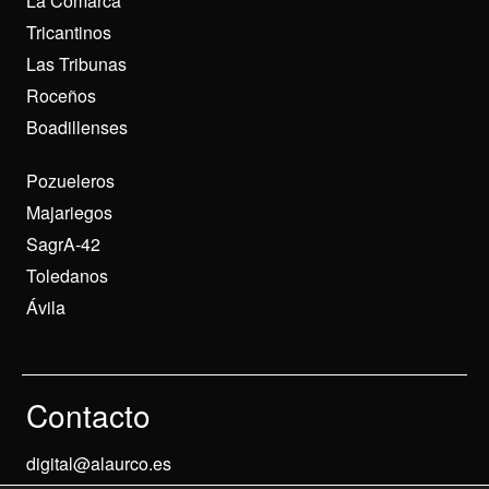
La Comarca
Tricantinos
Las Tribunas
Roceños
Boadillenses
Pozueleros
Majariegos
SagrA-42
Toledanos
Ávila
Contacto
digital@alaurco.es