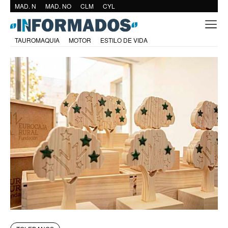
MAD. N
MAD. NO
CLM
CYL
TAUROMAQUIA
MOTOR
ESTILO DE VIDA