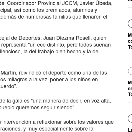
del Coordinador Provincial JCCM, Javier Úbeda,
icipal, así como los premiados, alumnos y
además de numerosas familias que llenaron el
M
ncejal de Deportes, Juan Diezma Rosell, quien
c
representa “un eco distinto, pero todos suenan
T
lencioso, la del trabajo bien hecho y la del
 Martín, reivindicó el deporte como una de las
s milagros a la vez, poner a los niños en
M
cuerdo”.
s
T
de la gala es “una manera de decir, en voz alta,
pueblo queremos seguir siendo”.
intervención a reflexionar sobre los valores que
eraciones, y muy especialmente sobre la
L