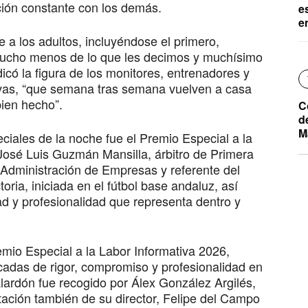
ción constante con los demás.
e
e
 a los adultos, incluyéndose el primero,
mucho menos de lo que les decimos y muchísimo
icó la figura de los monitores, entrenadores y
ivas, “que semana tras semana vuelven a casa
bien hecho”.
C
d
M
ciales de la noche fue el Premio Especial a la
 José Luis Guzmán Mansilla, árbitro de Primera
Administración de Empresas y referente del
oria, iniciada en el fútbol base andaluz, así
d y profesionalidad que representa dentro y
emio Especial a la Labor Informativa 2026,
cadas de rigor, compromiso y profesionalidad en
alardón fue recogido por Álex González Argilés,
ntación también de su director, Felipe del Campo