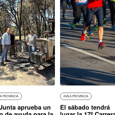
LA PROVINCIA
AVILA PROVINCIA
Junta aprueba un
El sábado tendrá
n de ayuda para la
lugar la 17ª Carrer