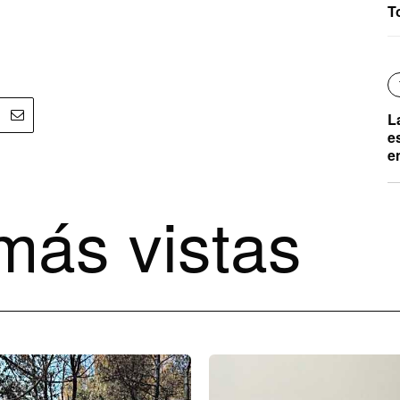
T
L
e
e
más vistas