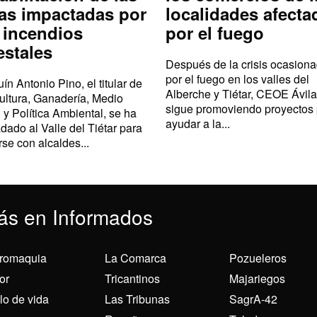
as impactadas por
localidades afecta
 incendios
por el fuego
estales
Después de la crisis ocasion
por el fuego en los valles del
ín Antonio Pino, el titular de
Alberche y Tiétar, CEOE Ávila
ultura, Ganadería, Medio
sigue promoviendo proyectos
 y Política Ambiental, se ha
ayudar a la...
adado al Valle del Tiétar para
rse con alcaldes...
ás en Informados
romaquia
La Comarca
Pozueleros
or
Tricantinos
Majariegos
ilo de vida
Las Tribunas
SagrA-42