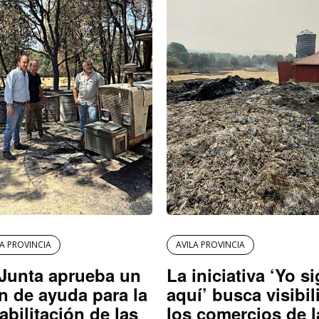
LA PROVINCIA
AVILA PROVINCIA
Junta aprueba un
La iniciativa ‘Yo s
n de ayuda para la
aquí’ busca visibil
abilitación de las
los comercios de l