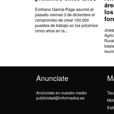
áre
Emiliano García-Page asumió el
los
pasado viernes 3 de diciembre el
for
compromiso de crear 150.000
puestos de trabajo en los próximos
Joaqu
cinco años en la...
Agric
Rural
trasl
reuni
Anunciate
M
Anúnciate en nuestro medio
Tau
publicidad@informados.es
Mot
Est