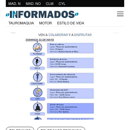
MAD. N
MAD. NO
CLM
CYL
TAUROMAQUIA
MOTOR
ESTILO DE VIDA