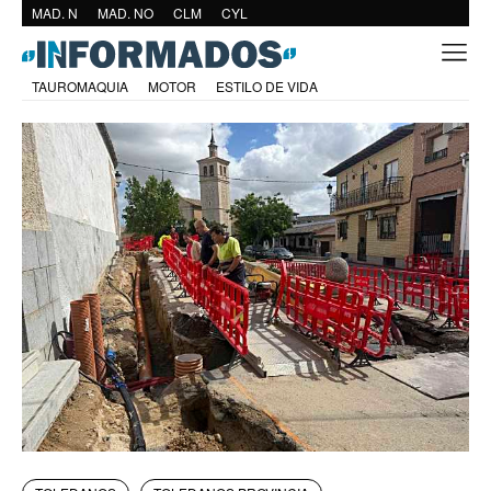
MAD. N
MAD. NO
CLM
CYL
TAUROMAQUIA
MOTOR
ESTILO DE VIDA