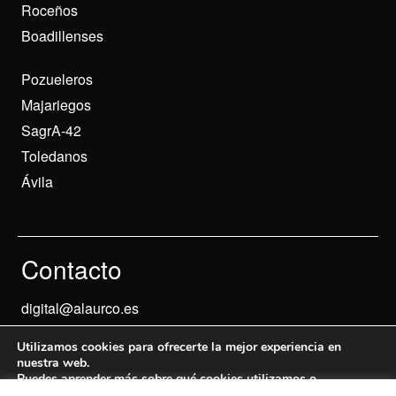
Roceños
Boadillenses
Pozueleros
Majariegos
SagrA-42
Toledanos
Ávila
Contacto
digital@alaurco.es
Utilizamos cookies para ofrecerte la mejor experiencia en
nuestra web.
Puedes aprender más sobre qué cookies utilizamos o
desactivarlas en los
ajustes
.