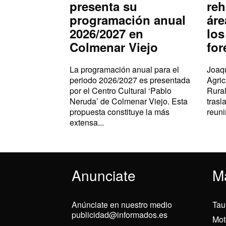
presenta su
reh
programación anual
áre
2026/2027 en
los
Colmenar Viejo
for
La programación anual para el
Joaqu
periodo 2026/2027 es presentada
Agric
por el Centro Cultural ‘Pablo
Rural
Neruda’ de Colmenar Viejo. Esta
trasl
propuesta constituye la más
reuni
extensa...
Anunciate
M
Anúnciate en nuestro medio
Tau
publicidad@informados.es
Mot