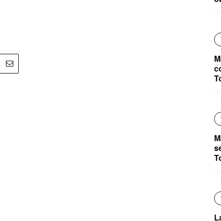
M
c
T
M
s
T
L