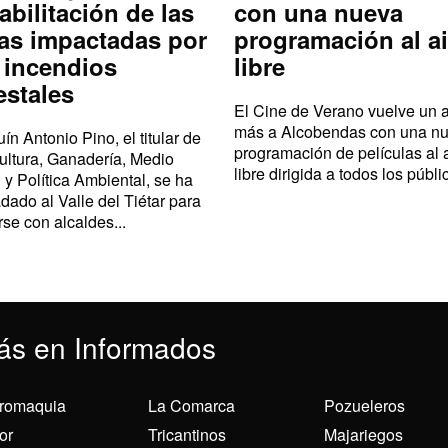
abilitación de las
con una nueva
as impactadas por
programación al ai
 incendios
libre
estales
El Cine de Verano vuelve un 
más a Alcobendas con una n
ín Antonio Pino, el titular de
programación de películas al 
ultura, Ganadería, Medio
libre dirigida a todos los públic
 y Política Ambiental, se ha
adado al Valle del Tiétar para
rse con alcaldes...
ás en Informados
romaquia
La Comarca
Pozueleros
or
Tricantinos
Majariegos