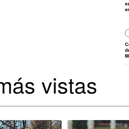
e
e
C
d
M
más vistas