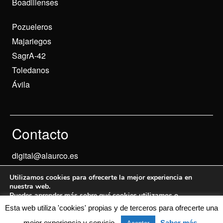
Boadillenses
Pozueleros
Majariegos
SagrA-42
Toledanos
Ávila
Contacto
digital@alaurco.es
Utilizamos cookies para ofrecerte la mejor experiencia en
nuestra web.
Puedes aprender más sobre qué cookies utilizamos o
desactivarlas en los
ajustes
.
Esta web utiliza 'cookies' propias y de terceros para ofrecerte una
Aviso Legal
© 2024 Informados
mejor experiencia y servicio.
Saber más