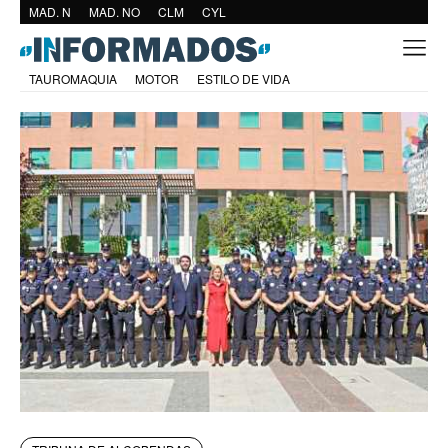
MAD. N
MAD. NO
CLM
CYL
TAUROMAQUIA
MOTOR
ESTILO DE VIDA