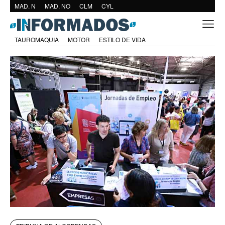
MAD. N
MAD. NO
CLM
CYL
TAUROMAQUIA
MOTOR
ESTILO DE VIDA