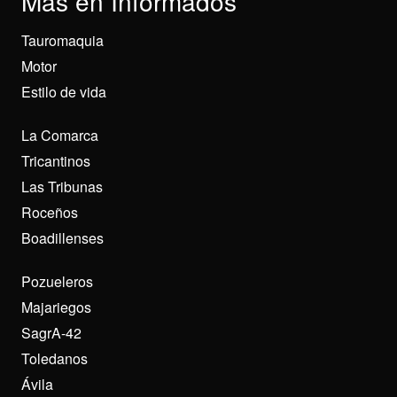
Más en Informados
Tauromaquia
Motor
Estilo de vida
La Comarca
Tricantinos
Las Tribunas
Roceños
Boadillenses
Pozueleros
Majariegos
SagrA-42
Toledanos
Ávila