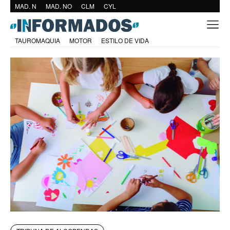
MAD. N
MAD. NO
CLM
CYL
TAUROMAQUIA
MOTOR
ESTILO DE VIDA