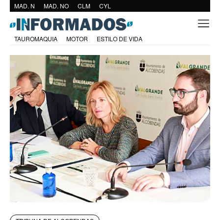
MAD. N
MAD. NO
CLM
CYL
TAUROMAQUIA
MOTOR
ESTILO DE VIDA