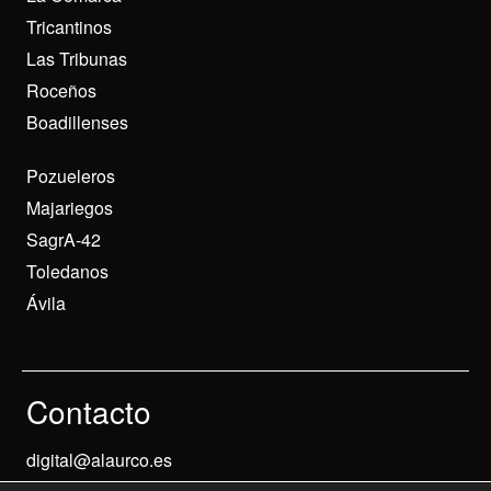
Tricantinos
Las Tribunas
Roceños
Boadillenses
Pozueleros
Majariegos
SagrA-42
Toledanos
Ávila
Contacto
digital@alaurco.es