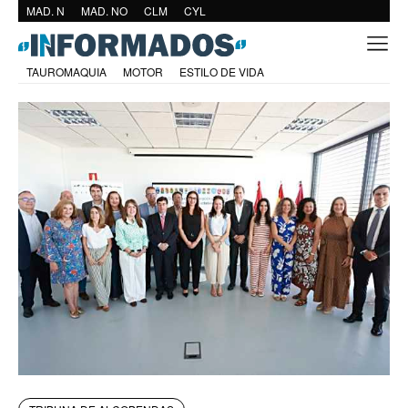
MAD. N
MAD. NO
CLM
CYL
TAUROMAQUIA
MOTOR
ESTILO DE VIDA