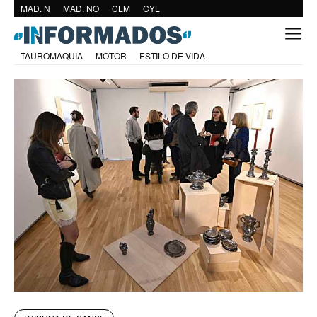
MAD. N
MAD. NO
CLM
CYL
TAUROMAQUIA
MOTOR
ESTILO DE VIDA