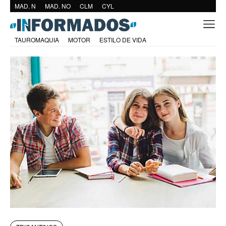
MAD. N
MAD. NO
CLM
CYL
TAUROMAQUIA
MOTOR
ESTILO DE VIDA