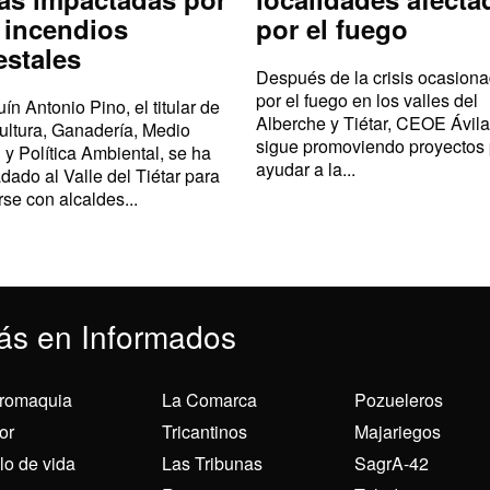
 incendios
por el fuego
estales
Después de la crisis ocasion
por el fuego en los valles del
ín Antonio Pino, el titular de
Alberche y Tiétar, CEOE Ávila
ultura, Ganadería, Medio
sigue promoviendo proyectos
 y Política Ambiental, se ha
ayudar a la...
adado al Valle del Tiétar para
rse con alcaldes...
ás en Informados
romaquia
La Comarca
Pozueleros
or
Tricantinos
Majariegos
ilo de vida
Las Tribunas
SagrA-42