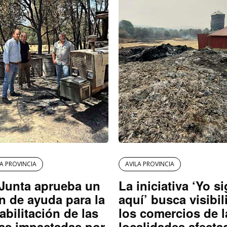
LA PROVINCIA
AVILA PROVINCIA
Junta aprueba un
La iniciativa ‘Yo s
n de ayuda para la
aquí’ busca visibil
abilitación de las
los comercios de l
as impactadas por
localidades afecta