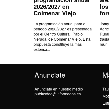
2026/2027 en
los
Colmenar Viejo
for
La programación anual para el
Joaqu
periodo 2026/2027 es presentada
Agric
por el Centro Cultural ‘Pablo
Rural
Neruda’ de Colmenar Viejo. Esta
trasl
propuesta constituye la más
reuni
extensa...
Anunciate
M
Anúnciate en nuestro medio
Tau
publicidad@informados.es
Mot
Est