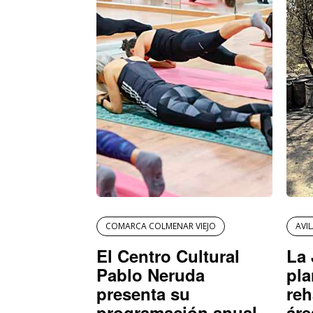
COMARCA COLMENAR VIEJO
AVI
El Centro Cultural
La 
Pablo Neruda
pla
presenta su
reh
programación anual
áre