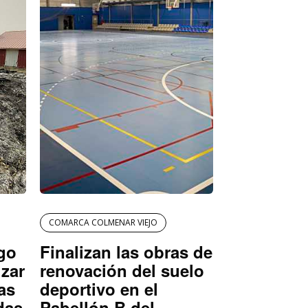
COMARCA COLMENAR VIEJO
igo
Finalizan las obras de
izar
renovación del suelo
as
deportivo en el
das
Pabellón B del