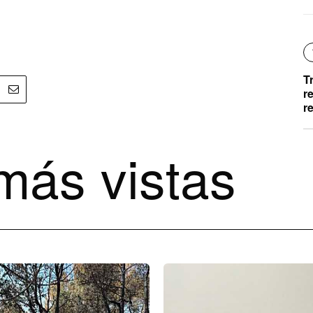
T
r
r
más vistas