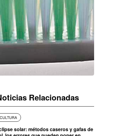
Noticias Relacionadas
CULTURA
clipse solar: métodos caseros y gafas de
ol, los errores que pueden poner en