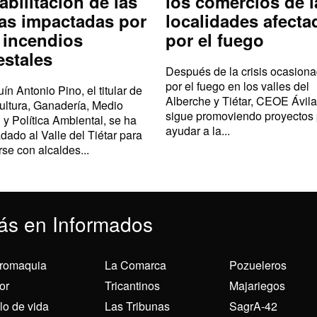
abilitación de las
los comercios de l
as impactadas por
localidades afecta
 incendios
por el fuego
estales
Después de la crisis ocasion
por el fuego en los valles del
ín Antonio Pino, el titular de
Alberche y Tiétar, CEOE Ávila
ultura, Ganadería, Medio
sigue promoviendo proyectos
 y Política Ambiental, se ha
ayudar a la...
adado al Valle del Tiétar para
rse con alcaldes...
ás en Informados
romaquia
La Comarca
Pozueleros
or
Tricantinos
Majariegos
ilo de vida
Las Tribunas
SagrA-42