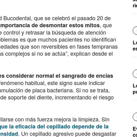
ri
d Bucodental, que se celebró el pasado 20 de
, que
importancia de desmontar estos mitos
 control y retrasar la búsqueda de atención
roblemas es que muchos pacientes no identifican
L
rmedades que son reversibles en fases tempranas
e
 complejos si no se actúa”, explican desde el
es considerar normal el sangrado de encías
 fenómeno habitual, este signo suele indicar
L
umulación de placa bacteriana. Si no se trata,
p
 de soporte del diente, incrementando el riesgo
llarse con más fuerza mejora la limpieza. Sin
ue la eficacia del cepillado depende de la
E
. Un cepillado agresivo puede desgastar
tensidad
c