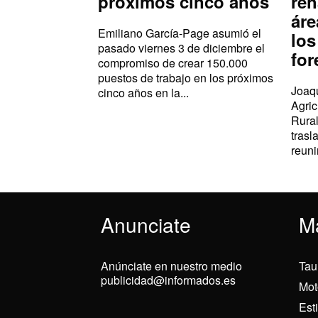
próximos cinco años
reh
áre
Emiliano García-Page asumió el
los
pasado viernes 3 de diciembre el
for
compromiso de crear 150.000
puestos de trabajo en los próximos
Joaqu
cinco años en la...
Agric
Rural
trasl
reuni
Anunciate
M
Anúnciate en nuestro medio
Tau
publicidad@informados.es
Mot
Est