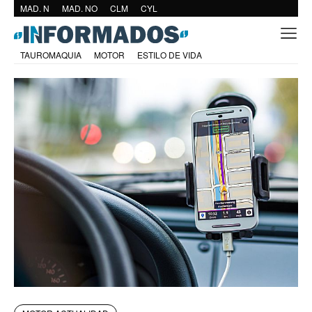
MAD. N
MAD. NO
CLM
CYL
TAUROMAQUIA
MOTOR
ESTILO DE VIDA