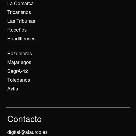
La Comarca
Tricantinos
Las Tribunas
Roceños
Boadillenses
Pozueleros
Majariegos
SagrA-42
Toledanos
Ávila
Contacto
digital@alaurco.es