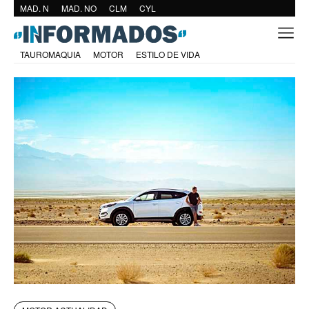
MAD. N
MAD. NO
CLM
CYL
TAUROMAQUIA
MOTOR
ESTILO DE VIDA