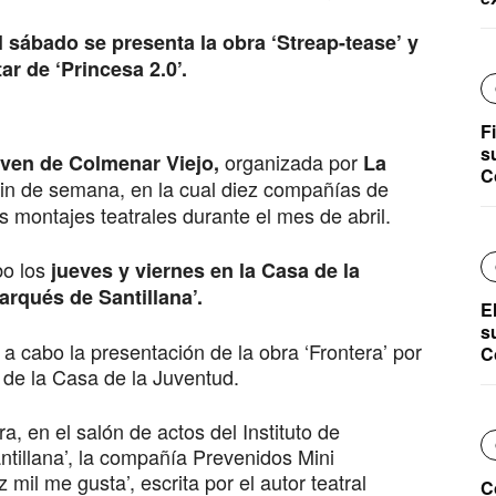
l sábado se presenta la obra ‘Streap-tease’ y
ar de ‘Princesa 2.0’.
F
s
organizada por
oven de Colmenar Viejo,
La
C
fin de semana, en la cual diez compañías de
s montajes teatrales durante el mes de abril.
bo los
jueves y viernes en la Casa de la
arqués de Santillana’.
E
s
á a cabo la presentación de la obra ‘Frontera’ por
C
de la Casa de la Juventud.
, en el salón de actos del Instituto de
tillana’, la compañía Prevenidos Mini
 mil me gusta’, escrita por el autor teatral
C