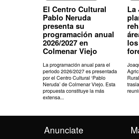
El Centro Cultural
La 
Pablo Neruda
pla
presenta su
reh
programación anual
áre
2026/2027 en
los
Colmenar Viejo
for
La programación anual para el
Joaqu
periodo 2026/2027 es presentada
Agric
por el Centro Cultural ‘Pablo
Rural
Neruda’ de Colmenar Viejo. Esta
trasl
propuesta constituye la más
reuni
extensa...
Anunciate
M