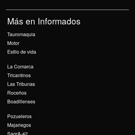
Más en Informados
Tauromaquia
Motor
Estilo de vida
La Comarca
Tricantinos
Las Tribunas
Roceños
Boadillenses
Pozueleros
Majariegos
SagrA-42