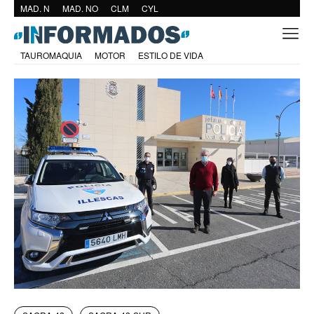
MAD. N
MAD. NO
CLM
CYL
TAUROMAQUIA
MOTOR
ESTILO DE VIDA