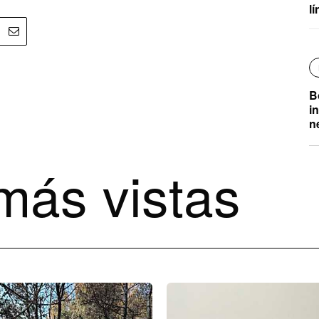
l
B
i
n
más vistas