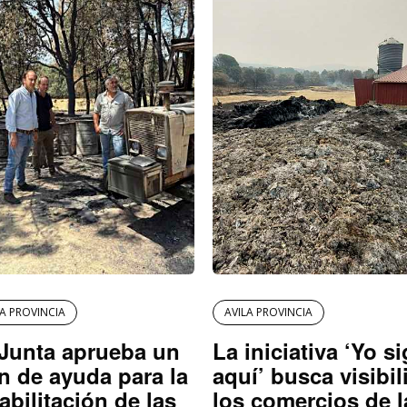
LA PROVINCIA
AVILA PROVINCIA
Junta aprueba un
La iniciativa ‘Yo s
n de ayuda para la
aquí’ busca visibil
abilitación de las
los comercios de l