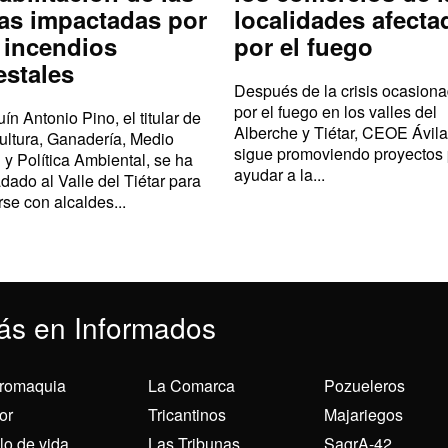
as impactadas por
localidades afecta
 incendios
por el fuego
estales
Después de la crisis ocasion
por el fuego en los valles del
ín Antonio Pino, el titular de
Alberche y Tiétar, CEOE Ávila
ultura, Ganadería, Medio
sigue promoviendo proyectos
 y Política Ambiental, se ha
ayudar a la...
adado al Valle del Tiétar para
rse con alcaldes...
ás en Informados
romaquia
La Comarca
Pozueleros
or
Tricantinos
Majariegos
ilo de vida
Las Tribunas
SagrA-42