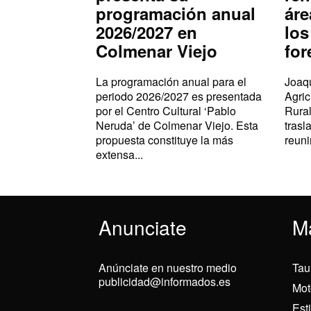
programación anual
áre
2026/2027 en
los
Colmenar Viejo
for
La programación anual para el
Joaqu
periodo 2026/2027 es presentada
Agric
por el Centro Cultural ‘Pablo
Rural
Neruda’ de Colmenar Viejo. Esta
trasl
propuesta constituye la más
reuni
extensa...
Anunciate
M
Anúnciate en nuestro medio
Tau
publicidad@informados.es
Mot
Est