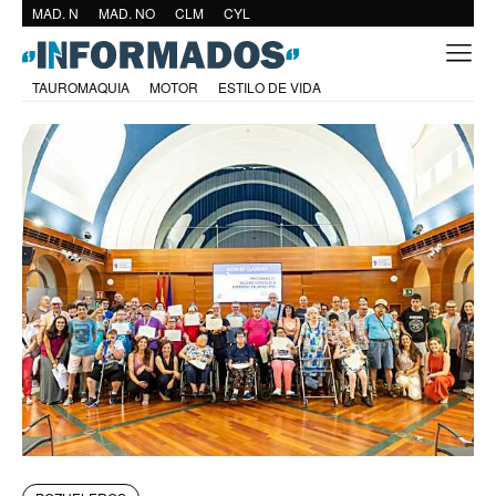
MAD. N
MAD. NO
CLM
CYL
TAUROMAQUIA
MOTOR
ESTILO DE VIDA