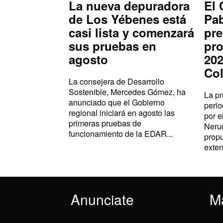
La nueva depuradora
El 
de Los Yébenes está
Pa
casi lista y comenzará
pre
sus pruebas en
pr
agosto
202
Col
La consejera de Desarrollo
Sostenible, Mercedes Gómez, ha
La pr
anunciado que el Gobierno
peri
regional iniciará en agosto las
por e
primeras pruebas de
Nerud
funcionamiento de la EDAR...
propu
exten
Anunciate
M