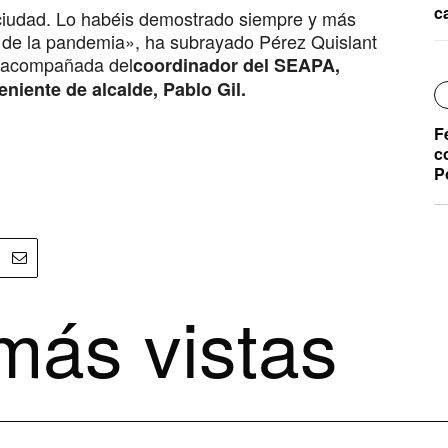
c
 ciudad. Lo habéis demostrado siempre y más
de la pandemia», ha subrayado Pérez Quislant
o acompañada del
coordinador del SEAPA,
teniente de alcalde, Pablo Gil.
F
c
P
más vistas