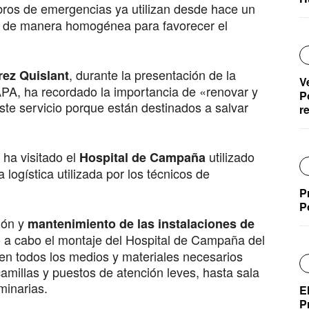
ros de emergencias ya utilizan desde hace un
s de manera homogénea para favorecer el
, durante la presentación de la
rez Quislant
V
APA, ha recordado la importancia de «renovar y
P
este servicio porque están destinados a salvar
r
ha visitado el
utilizado
Hospital de Campaña
logística utilizada por los técnicos de
P
P
sión y
mantenimiento de las instalaciones de
do a cabo el montaje del Hospital de Campaña del
en todos los medios y materiales necesarios
amillas y puestos de atención leves, hasta sala
minarias.
E
P