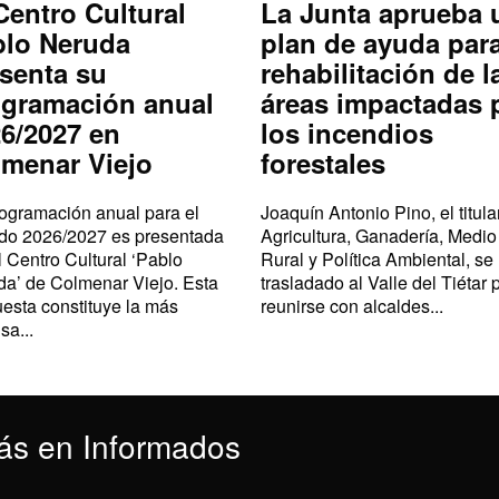
Centro Cultural
La Junta aprueba 
blo Neruda
plan de ayuda para
senta su
rehabilitación de l
ogramación anual
áreas impactadas 
6/2027 en
los incendios
menar Viejo
forestales
ogramación anual para el
Joaquín Antonio Pino, el titula
odo 2026/2027 es presentada
Agricultura, Ganadería, Medio
l Centro Cultural ‘Pablo
Rural y Política Ambiental, se
a’ de Colmenar Viejo. Esta
trasladado al Valle del Tiétar 
esta constituye la más
reunirse con alcaldes...
sa...
ás en Informados