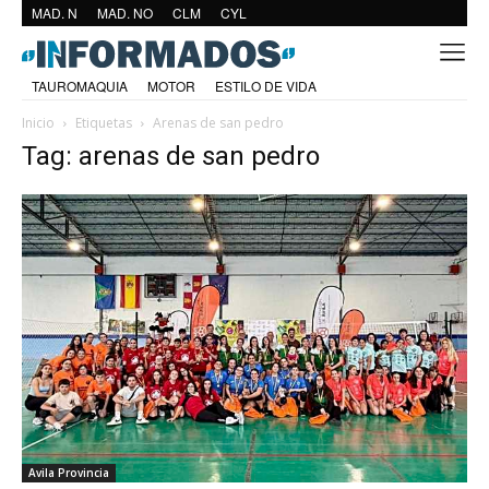
MAD. N
MAD. NO
CLM
CYL
TAUROMAQUIA
MOTOR
ESTILO DE VIDA
Inicio
Etiquetas
Arenas de san pedro
Tag: arenas de san pedro
Avila Provincia