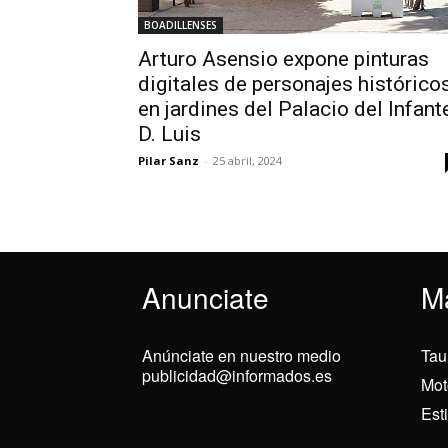
BOADILLENSES
Arturo Asensio expone pinturas
digitales de personajes histórico
en jardines del Palacio del Infant
D. Luis
Pilar Sanz
-
25 abril, 2024
Anunciate
M
Anúnciate en nuestro medio
Tau
publicidad@informados.es
Mot
Est