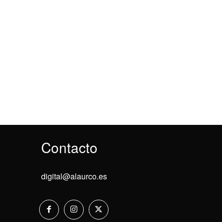
Contacto
digital@alaurco.es