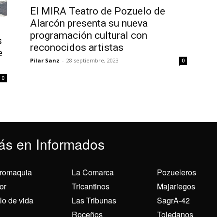
El MIRA Teatro de Pozuelo de
Alarcón presenta su nueva
programación cultural con
s
reconocidos artistas
e
Pilar Sanz
-
28 septiembre, 2023
0
0
ás en Informados
romaquia
La Comarca
Pozueleros
or
Tricantinos
Majariegos
ilo de vida
Las Tribunas
SagrA-42
Roceños
Toledanos