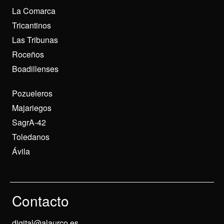
La Comarca
Tricantinos
Las Tribunas
Roceños
Boadillenses
Pozueleros
Majariegos
SagrA-42
Toledanos
Ávila
Contacto
digital@alaurco.es