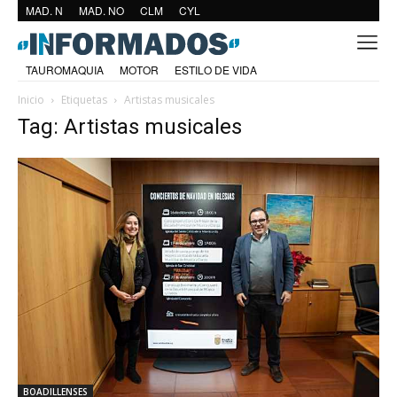
MAD. N
MAD. NO
CLM
CYL
TAUROMAQUIA
MOTOR
ESTILO DE VIDA
Inicio
Etiquetas
Artistas musicales
Tag: Artistas musicales
BOADILLENSES