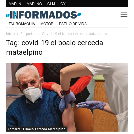
MAD. N
MAD. NO
CLM
CYL
TAUROMAQUIA
MOTOR
ESTILO DE VIDA
Inicio
Etiquetas
Covid-19 el boalo cerceda mataelpino
Tag: covid-19 el boalo cerceda
mataelpino
Comarca El Boalo-Cerceda-Mataelpino