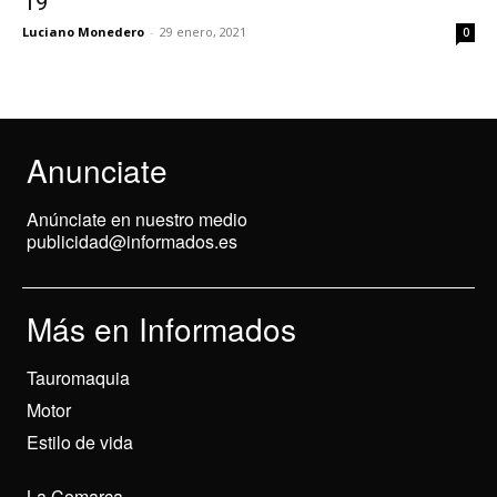
19
Luciano Monedero
-
29 enero, 2021
0
Anunciate
Anúnciate en nuestro medio
publicidad@informados.es
Más en Informados
Tauromaquia
Motor
Estilo de vida
La Comarca