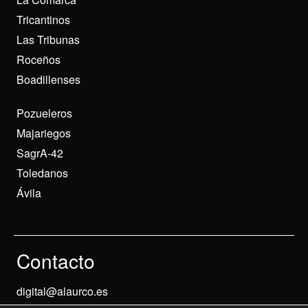
Tricantinos
Las Tribunas
Roceños
Boadillenses
Pozueleros
Majariegos
SagrA-42
Toledanos
Ávila
Contacto
digital@alaurco.es