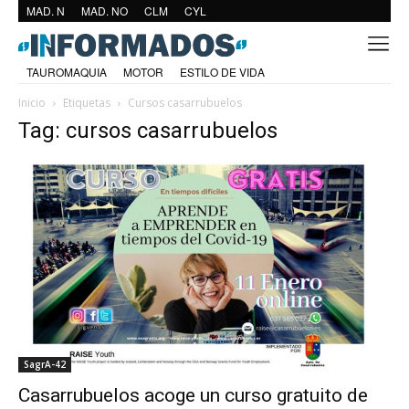
MAD. N
MAD. NO
CLM
CYL
TAUROMAQUIA
MOTOR
ESTILO DE VIDA
Inicio
Etiquetas
Cursos casarrubuelos
Tag: cursos casarrubuelos
SagrA-42
Casarrubuelos acoge un curso gratuito de