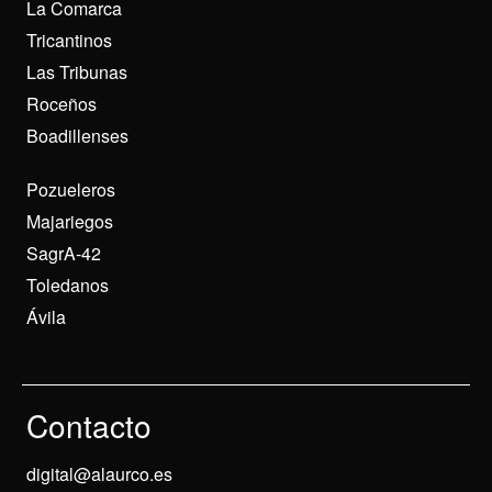
La Comarca
Tricantinos
Las Tribunas
Roceños
Boadillenses
Pozueleros
Majariegos
SagrA-42
Toledanos
Ávila
Contacto
digital@alaurco.es