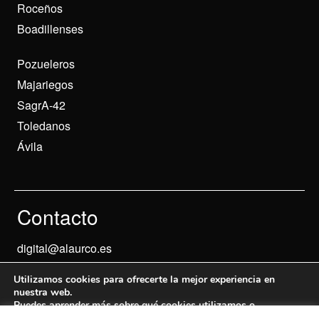
Roceños
Boadillenses
Pozueleros
Majariegos
SagrA-42
Toledanos
Ávila
Contacto
digital@alaurco.es
Utilizamos cookies para ofrecerte la mejor experiencia en
nuestra web.
Puedes aprender más sobre qué cookies utilizamos o
desactivarlas en los
ajustes
.