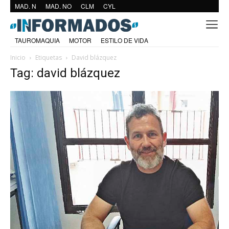
MAD. N
MAD. NO
CLM
CYL
TAUROMAQUIA
MOTOR
ESTILO DE VIDA
Inicio
Etiquetas
David blázquez
Tag: david blázquez