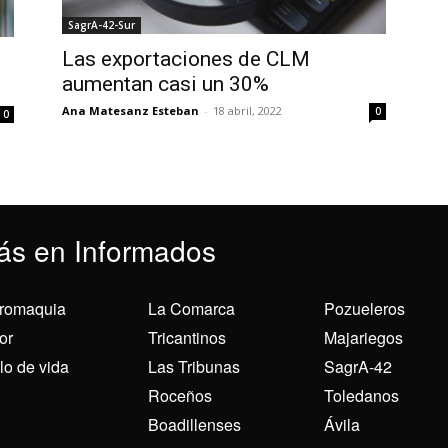
SagrA-42-Sur
Las exportaciones de CLM
aumentan casi un 30%
Ana Matesanz Esteban
-
18 abril, 2022
0
0
ás en Informados
romaquia
La Comarca
Pozueleros
or
Tricantinos
Majariegos
ilo de vida
Las Tribunas
SagrA-42
Roceños
Toledanos
Boadillenses
Ávila