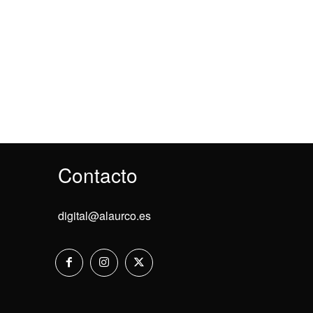
Contacto
digital@alaurco.es