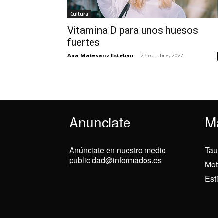
Cultura
Vitamina D para unos huesos
fuertes
Ana Matesanz Esteban
-
27 octubre, 2022
Anunciate
M
Anúnciate en nuestro medio
Tau
publicidad@informados.es
Mot
Est