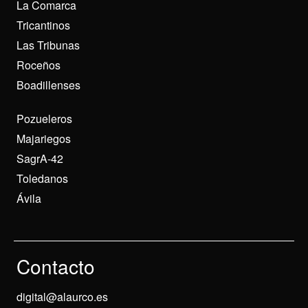
La Comarca
Tricantinos
Las Tribunas
Roceños
Boadillenses
Pozueleros
Majariegos
SagrA-42
Toledanos
Ávila
Contacto
digital@alaurco.es