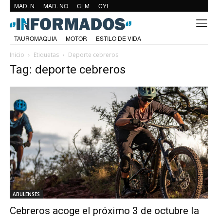
MAD. N
MAD. NO
CLM
CYL
TAUROMAQUIA
MOTOR
ESTILO DE VIDA
Inicio
Etiquetas
Deporte cebreros
Tag: deporte cebreros
ABULENSES
Cebreros acoge el próximo 3 de octubre la