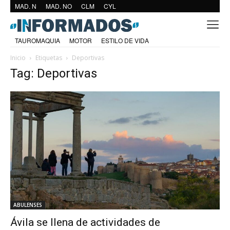
MAD. N
MAD. NO
CLM
CYL
TAUROMAQUIA
MOTOR
ESTILO DE VIDA
Inicio
Etiquetas
Deportivas
Tag: Deportivas
ABULENSES
Ávila se llena de actividades de