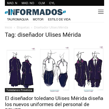
MAD. N
MAD. NO
CLM
CYL
TAUROMAQUIA
MOTOR
ESTILO DE VIDA
Inicio
Etiquetas
Diseñador Ulises Mérida
Tag: diseñador Ulises Mérida
Toledanos Provincia
El diseñador toledano Ulises Mérida diseña
los nuevos uniformes del personal de