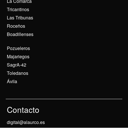
La Comarca
Tricantinos
Las Tribunas
Roceños
Boadillenses
Pozueleros
Majariegos
SagrA-42
Toledanos
Ávila
Contacto
digital@alaurco.es