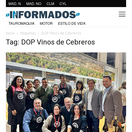
MAD. N
MAD. NO
CLM
CYL
TAUROMAQUIA
MOTOR
ESTILO DE VIDA
Inicio
Etiquetas
DOP Vinos de Cebreros
Tag: DOP Vinos de Cebreros