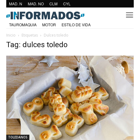
MAD. N
MAD. NO
CLM
CYL
TAUROMAQUIA
MOTOR
ESTILO DE VIDA
Inicio
Etiquetas
Dulces toledo
Tag: dulces toledo
TOLEDANOS