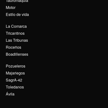
Tauromaquia
Motor
Estilo de vida
La Comarca
Tricantinos
Las Tribunas
Roceños
Boadillenses
Pozueleros
Majariegos
SagrA-42
Toledanos
Ávila