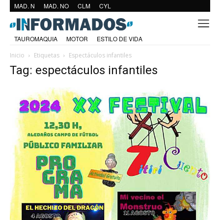
MAD. N
MAD. NO
CLM
CYL
TAUROMAQUIA
MOTOR
ESTILO DE VIDA
Inicio
Etiquetas
Espectáculos infantiles
Tag: espectáculos infantiles