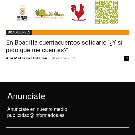
BOADILLENSES
En Boadilla cuentacuentos solidario ‘¿Y si
pido que me cuentes?’
Ana Matesanz Esteban
-
20 enero, 2022
0
Anunciate
Anúnciate en nuestro medio
publicidad@informados.es