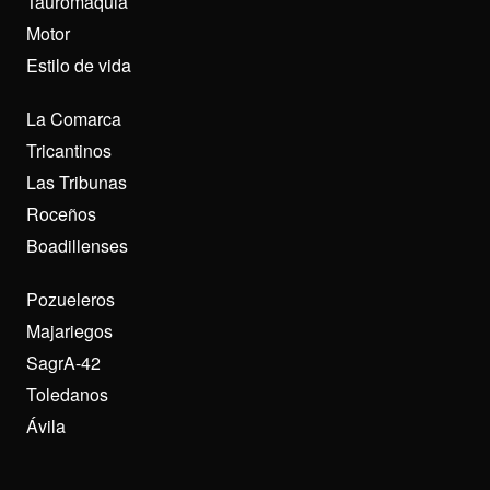
Tauromaquia
Motor
Estilo de vida
La Comarca
Tricantinos
Las Tribunas
Roceños
Boadillenses
Pozueleros
Majariegos
SagrA-42
Toledanos
Ávila