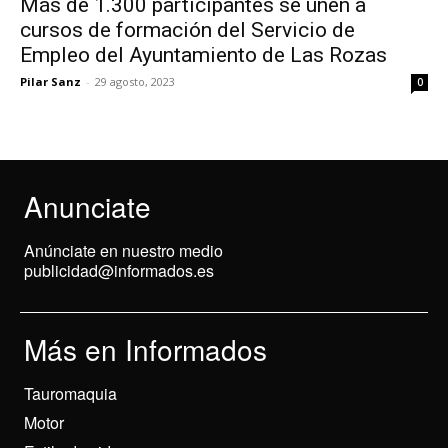
Más de 1.300 participantes se unen a
cursos de formación del Servicio de
Empleo del Ayuntamiento de Las Rozas
Pilar Sanz
-
29 agosto, 2023
0
Anunciate
Anúnciate en nuestro medio
publicidad@informados.es
Más en Informados
Tauromaquia
Motor