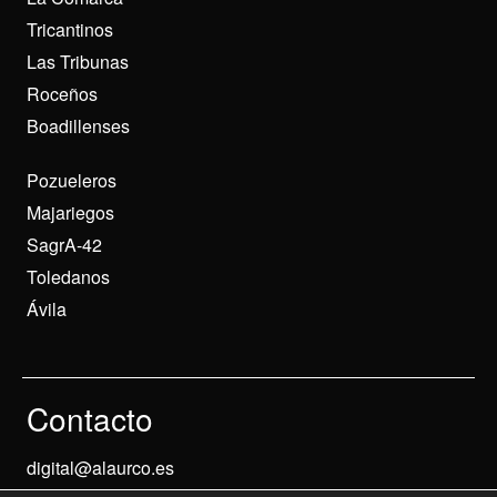
Tricantinos
Las Tribunas
Roceños
Boadillenses
Pozueleros
Majariegos
SagrA-42
Toledanos
Ávila
Contacto
digital@alaurco.es