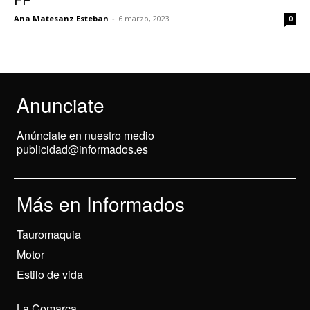
FP
Ana Matesanz Esteban
-
6 marzo, 2023
0
Anunciate
Anúnciate en nuestro medio
publicidad@informados.es
Más en Informados
Tauromaquia
Motor
Estilo de vida
La Comarca