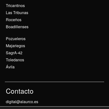
Tricantinos
Las Tribunas
Roceños
Boadillenses
Pozueleros
Majariegos
SagrA-42
Toledanos
Ávila
Contacto
digital@alaurco.es