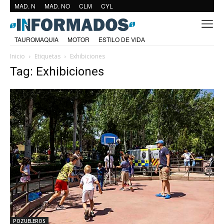
MAD. N
MAD. NO
CLM
CYL
TAUROMAQUIA
MOTOR
ESTILO DE VIDA
Inicio
Etiquetas
Exhibiciones
Tag: Exhibiciones
POZUELEROS