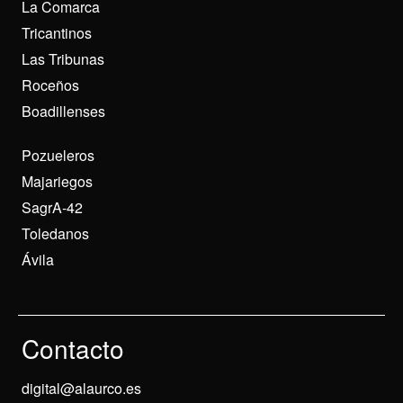
La Comarca
Tricantinos
Las Tribunas
Roceños
Boadillenses
Pozueleros
Majariegos
SagrA-42
Toledanos
Ávila
Contacto
digital@alaurco.es