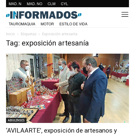
MAD. N
MAD. NO
CLM
CYL
TAUROMAQUIA
MOTOR
ESTILO DE VIDA
Inicio
Etiquetas
Exposición artesanía
Tag: exposición artesanía
ABULENSES
‘AVILAARTE’, exposición de artesanos y