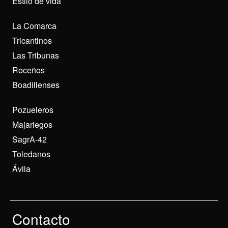
Estilo de vida
La Comarca
Tricantinos
Las Tribunas
Roceños
Boadillenses
Pozueleros
Majariegos
SagrA-42
Toledanos
Ávila
Contacto